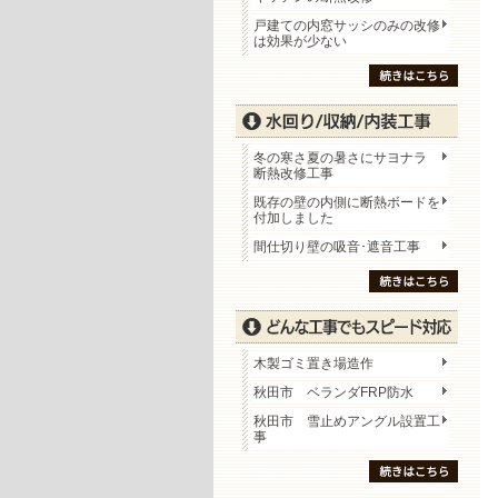
戸建ての内窓サッシのみの改修
は効果が少ない
冬の寒さ夏の暑さにサヨナラ
断熱改修工事
既存の壁の内側に断熱ボードを
付加しました
間仕切り壁の吸音･遮音工事
木製ゴミ置き場造作
秋田市 ベランダFRP防水
秋田市 雪止めアングル設置工
事