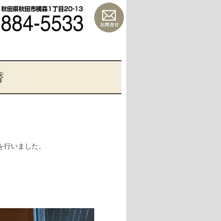
替
を行いました。