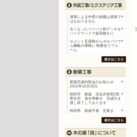
凍害による外壁の損傷は塗装で
はなおりません
古くなったツーバイ材デッキを
ハードウッドで超高耐久に
セメント瓦屋根からガルバリウ
ム鋼板の屋根に 軽量化リフォ
ーム
新築完成内覧会のお知らせ
2022年10月30日
秋田市 新築 完全共有型2世
帯住宅 省令準耐火 完成引き
渡し終了しております
秋田県 新築平屋 瓦葺き