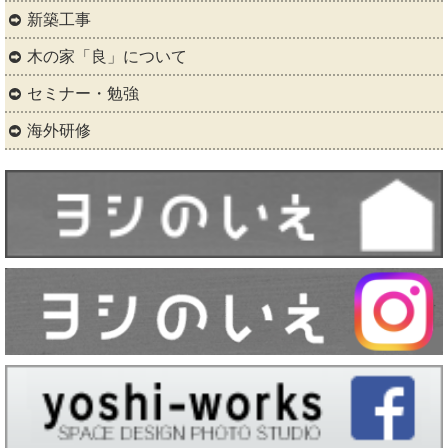
新築工事
木の家「良」について
セミナー・勉強
海外研修