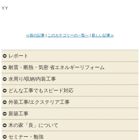
Y.Y
≪前の記事
|
このカテゴリーの一覧へ
|
新しい記事≫
レポート
耐震・断熱・気密 省エネルギーリフォーム
水周り/収納/内装工事
どんな工事でもスピード対応
外装工事/エクステリア工事
新築工事
木の家「良」について
セミナー・勉強