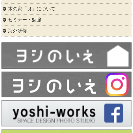
木の家「良」について
セミナー・勉強
海外研修