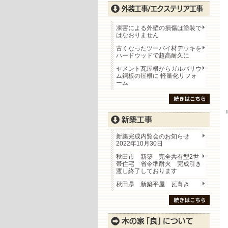
凍害による外壁の損傷は塗装で
はなおりません
古くなったツーバイ材デッキを
ハードウッドで超高耐久に
セメント瓦屋根からガルバリウ
ム鋼板の屋根に 軽量化リフォ
ーム
新築完成内覧会のお知らせ
2022年10月30日
秋田市 新築 完全共有型2世
帯住宅 省令準耐火 完成引き
渡し終了しております
秋田県 新築平屋 瓦葺き