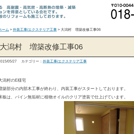
ホーム
>
外装工事/エクステリア工事
>
大潟村 増築改修工事06
大潟村 増築改修工事06
2015/05/27 カテゴリー：
外装工事/エクステリア工事
大潟村のE様宅
増築部分の内部木工事が終わり、内装工事がスタートしております。
床板は、パイン無垢材に植物オイルのクリア塗装で仕上げています。