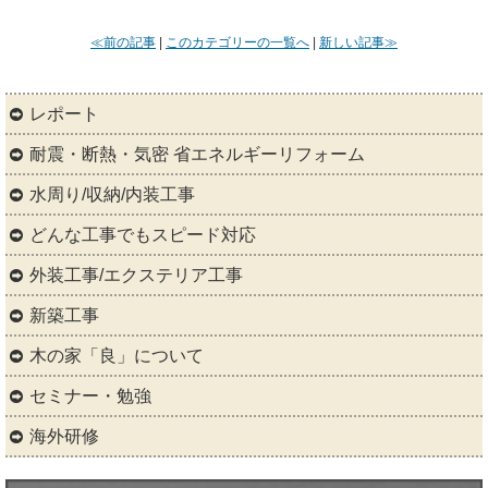
≪前の記事
|
このカテゴリーの一覧へ
|
新しい記事≫
レポート
耐震・断熱・気密 省エネルギーリフォーム
水周り/収納/内装工事
どんな工事でもスピード対応
外装工事/エクステリア工事
新築工事
木の家「良」について
セミナー・勉強
海外研修