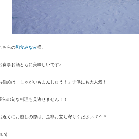
こちらの
和食みなみ
様。
お食事お酒ともに美味しいです♪
お勧めは「じゃがいもまんじゅう！」子供にも大人気！
季節の旬な料理も見逃せません！！
お近くにお越しの際は、是非お立ち寄りくださいヾ ^_^
n.h)