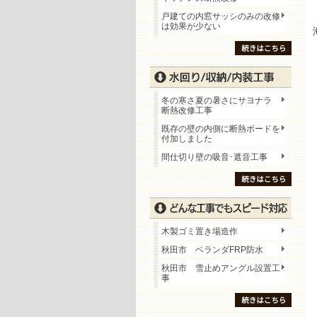
戸建ての内窓サッシのみの改修
は効果が少ない
冬の寒さ夏の暑さにサヨナラ
断熱改修工事
既存の壁の内側に断熱ボードを
付加しました
間仕切り壁の吸音･遮音工事
木製ゴミ置き場造作
秋田市 ベランダFRP防水
秋田市 雪止めアングル設置工
事