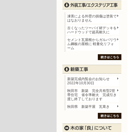
凍害による外壁の損傷は塗装で
はなおりません
古くなったツーバイ材デッキを
ハードウッドで超高耐久に
セメント瓦屋根からガルバリウ
ム鋼板の屋根に 軽量化リフォ
ーム
新築完成内覧会のお知らせ
2022年10月30日
秋田市 新築 完全共有型2世
帯住宅 省令準耐火 完成引き
渡し終了しております
秋田県 新築平屋 瓦葺き