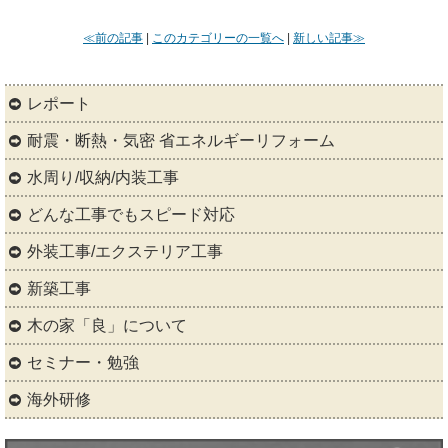
≪前の記事
|
このカテゴリーの一覧へ
|
新しい記事≫
レポート
耐震・断熱・気密 省エネルギーリフォーム
水周り/収納/内装工事
どんな工事でもスピード対応
外装工事/エクステリア工事
新築工事
木の家「良」について
セミナー・勉強
海外研修