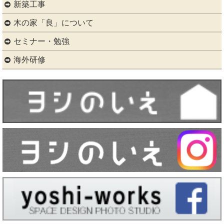
新築工事
木の家「良」について
セミナー・勉強
海外研修