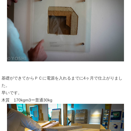
基礎ができてからＰＣに電源を入れるまでに4ヶ月で仕上がりまし
た。
早いです。
木質 170kgm3ー普通30kg