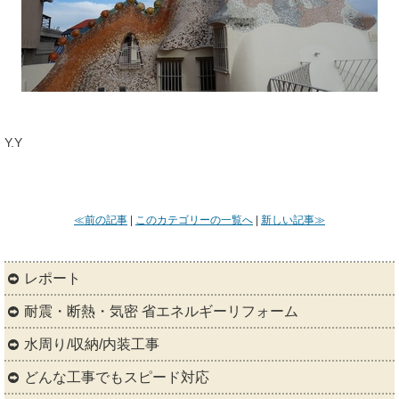
Y.Y
≪前の記事
|
このカテゴリーの一覧へ
|
新しい記事≫
レポート
耐震・断熱・気密 省エネルギーリフォーム
水周り/収納/内装工事
どんな工事でもスピード対応