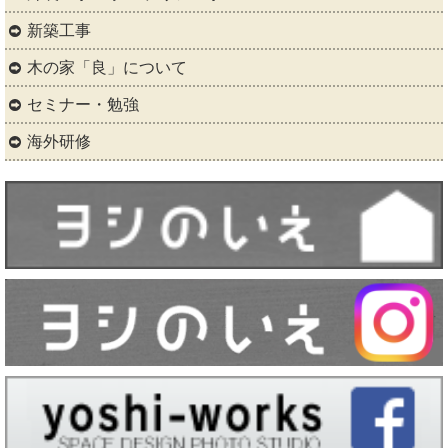
新築工事
木の家「良」について
セミナー・勉強
海外研修