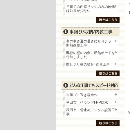
戸建ての内窓サッシのみの改修
は効果が少ない
冬の寒さ夏の暑さにサヨナラ
断熱改修工事
既存の壁の内側に断熱ボードを
付加しました
間仕切り壁の吸音･遮音工事
木製ゴミ置き場造作
秋田市 ベランダFRP防水
秋田市 雪止めアングル設置工
y
事