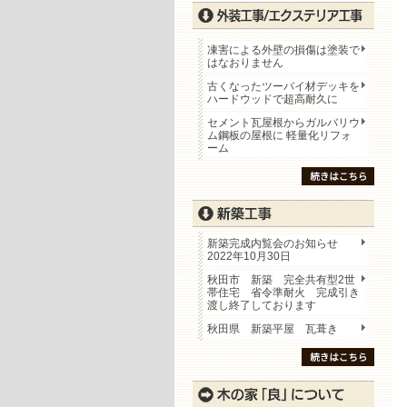
凍害による外壁の損傷は塗装で
はなおりません
古くなったツーバイ材デッキを
ハードウッドで超高耐久に
セメント瓦屋根からガルバリウ
ム鋼板の屋根に 軽量化リフォ
ーム
新築完成内覧会のお知らせ
2022年10月30日
秋田市 新築 完全共有型2世
帯住宅 省令準耐火 完成引き
渡し終了しております
秋田県 新築平屋 瓦葺き