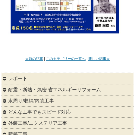
≪前の記事
|
このカテゴリーの一覧へ
|
新しい記事≫
レポート
耐震・断熱・気密 省エネルギーリフォーム
水周り/収納/内装工事
どんな工事でもスピード対応
外装工事/エクステリア工事
新築工事