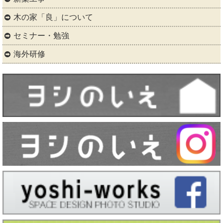
木の家「良」について
セミナー・勉強
海外研修