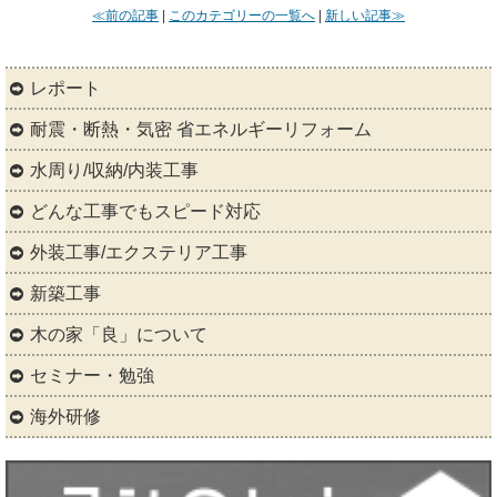
≪前の記事
|
このカテゴリーの一覧へ
|
新しい記事≫
レポート
耐震・断熱・気密 省エネルギーリフォーム
水周り/収納/内装工事
どんな工事でもスピード対応
外装工事/エクステリア工事
新築工事
木の家「良」について
セミナー・勉強
海外研修