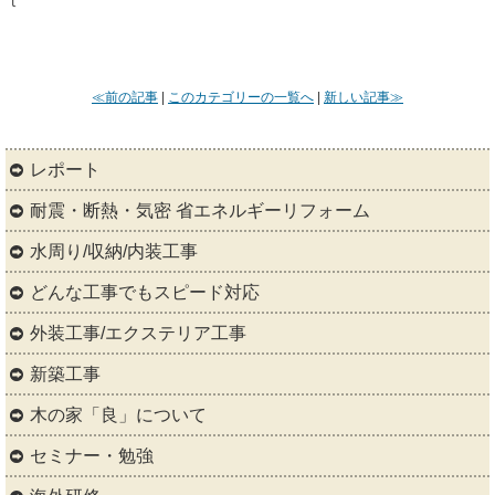
ｔ
≪前の記事
|
このカテゴリーの一覧へ
|
新しい記事≫
レポート
耐震・断熱・気密 省エネルギーリフォーム
水周り/収納/内装工事
どんな工事でもスピード対応
外装工事/エクステリア工事
新築工事
木の家「良」について
セミナー・勉強