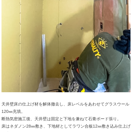
天井壁床の仕上げ材を解体撤去し、床レベルをあわせてグラスウール
120㎜充填。
断熱気密施工後、天井壁は固定と下地を兼ねて石膏ボード張り。
床はネダノン28㎜敷き、下地材としてラワン合板12㎜敷き込み仕上げ