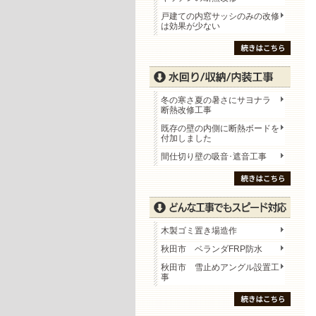
戸建ての内窓サッシのみの改修
は効果が少ない
冬の寒さ夏の暑さにサヨナラ
断熱改修工事
既存の壁の内側に断熱ボードを
付加しました
間仕切り壁の吸音･遮音工事
木製ゴミ置き場造作
秋田市 ベランダFRP防水
秋田市 雪止めアングル設置工
事