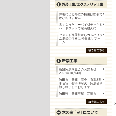
凍害による外壁の損傷は塗装で
はなおりません
古くなったツーバイ材デッキを
ハードウッドで超高耐久に
セメント瓦屋根からガルバリウ
ム鋼板の屋根に 軽量化リフォ
ーム
新築完成内覧会のお知らせ
2022年10月30日
秋田市 新築 完全共有型2世
帯住宅 省令準耐火 完成引き
渡し終了しております
秋田県 新築平屋 瓦葺き
y