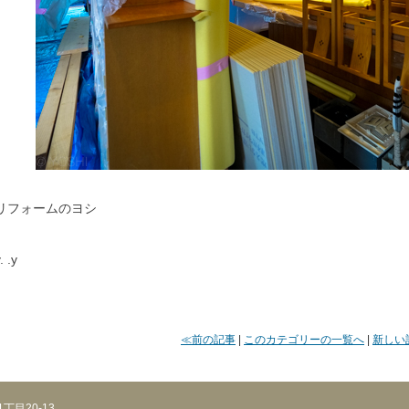
リフォームのヨシ
. .y
≪前の記事
|
このカテゴリーの一覧へ
|
新しい
丁目20-13