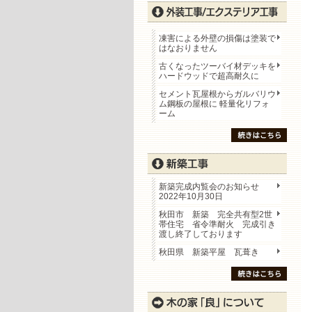
凍害による外壁の損傷は塗装で
はなおりません
古くなったツーバイ材デッキを
ハードウッドで超高耐久に
セメント瓦屋根からガルバリウ
ム鋼板の屋根に 軽量化リフォ
ーム
新築完成内覧会のお知らせ
2022年10月30日
秋田市 新築 完全共有型2世
帯住宅 省令準耐火 完成引き
渡し終了しております
秋田県 新築平屋 瓦葺き