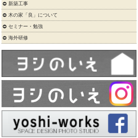
新築工事
木の家「良」について
セミナー・勉強
海外研修