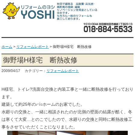
ホーム
>
リフォームレポート
>
御野場H様宅 断熱改修
御野場H様宅 断熱改修
2009/04/17 カテゴリー：
リフォームレポート
H様宅、トイレ?洗面台交換と内装工事と一緒に断熱改修を行っており
ます。
建築して約25年のパ○ホームのお家でした。
水廻りの交換と、一緒に相談されたのが北側の壁面の結露が酷く、冬
は寒くて大変…とのこでしたので、水廻りの交換と同時に断熱改修工
事をさせていただくことになりました。