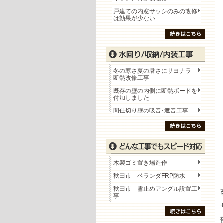
戸建ての内窓サッシのみの改修
は効果が少ない
冬の寒さ夏の暑さにサヨナラ
断熱改修工事
既存の壁の内側に断熱ボードを
付加しました
間仕切り壁の吸音･遮音工事
木製ゴミ置き場造作
秋田市 ベランダFRP防水
秋田市 雪止めアングル設置工
事