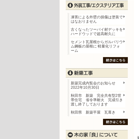
凍害による外壁の損傷は塗装で
はなおりません
古くなったツーバイ材デッキを
ハードウッドで超高耐久に
セメント瓦屋根からガルバリウ
ム鋼板の屋根に 軽量化リフォ
ーム
新築完成内覧会のお知らせ
2022年10月30日
秋田市 新築 完全共有型2世
帯住宅 省令準耐火 完成引き
渡し終了しております
秋田県 新築平屋 瓦葺き