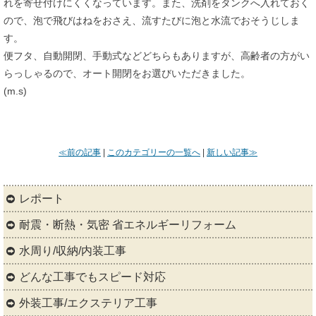
れを寄せ付けにくくなっています。また、洗剤をタンクへ入れておく
ので、泡で飛びはねをおさえ、流すたびに泡と水流でおそうじしま
す。
便フタ、自動開閉、手動式などどちらもありますが、高齢者の方がい
らっしゃるので、オート開閉をお選びいただきました。
(m.s)
≪前の記事
|
このカテゴリーの一覧へ
|
新しい記事≫
レポート
耐震・断熱・気密 省エネルギーリフォーム
水周り/収納/内装工事
どんな工事でもスピード対応
外装工事/エクステリア工事