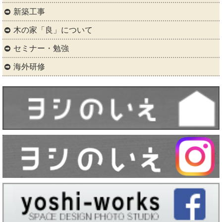
新築工事
木の家「良」について
セミナー・勉強
海外研修