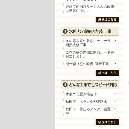
戸建ての内窓サッシのみの改修
は効果が少ない
冬の寒さ夏の暑さにサヨナラ
断熱改修工事
既存の壁の内側に断熱ボードを
付加しました
間仕切り壁の吸音･遮音工事
木製ゴミ置き場造作
秋田市 ベランダFRP防水
秋田市 雪止めアングル設置工
事