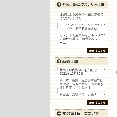
凍害による外壁の損傷は塗装で
はなおりません
古くなったツーバイ材デッキを
ハードウッドで超高耐久に
セメント瓦屋根からガルバリウ
ム鋼板の屋根に 軽量化リフォ
ーム
新築完成内覧会のお知らせ
2022年10月30日
秋田市 新築 完全共有型2世
帯住宅 省令準耐火 完成引き
渡し終了しております
秋田県 新築平屋 瓦葺き