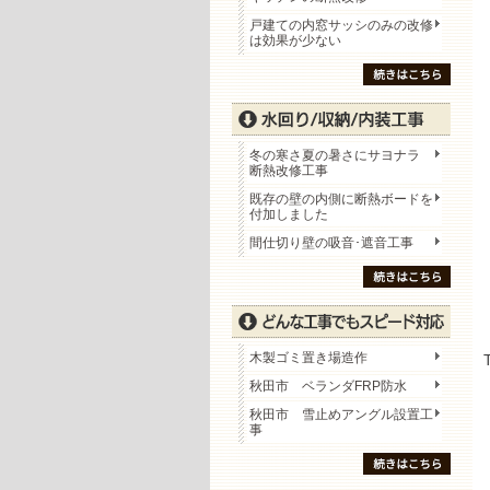
戸建ての内窓サッシのみの改修
は効果が少ない
冬の寒さ夏の暑さにサヨナラ
断熱改修工事
既存の壁の内側に断熱ボードを
付加しました
間仕切り壁の吸音･遮音工事
木製ゴミ置き場造作
秋田市 ベランダFRP防水
秋田市 雪止めアングル設置工
事