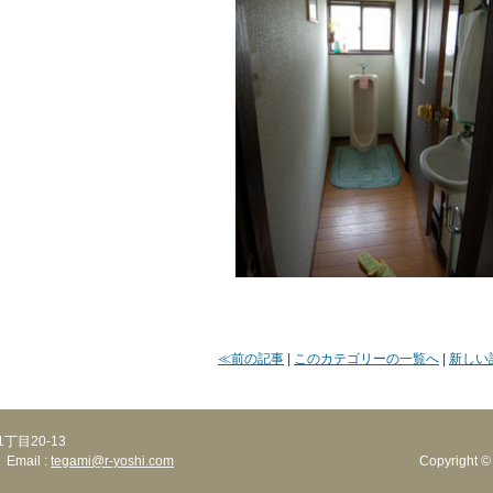
≪前の記事
|
このカテゴリーの一覧へ
|
新しい
丁目20-13
 Email :
tegami@r-yoshi.com
Copyright ©