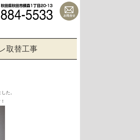
イレ取替工事
ました。
す！