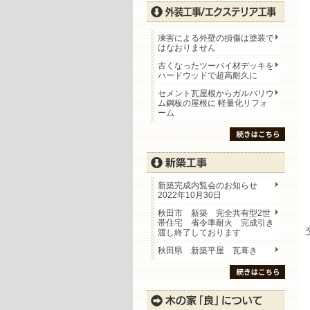
凍害による外壁の損傷は塗装で
はなおりません
古くなったツーバイ材デッキを
ハードウッドで超高耐久に
セメント瓦屋根からガルバリウ
ム鋼板の屋根に 軽量化リフォ
ーム
新築完成内覧会のお知らせ
2022年10月30日
秋田市 新築 完全共有型2世
帯住宅 省令準耐火 完成引き
渡し終了しております
秋田県 新築平屋 瓦葺き