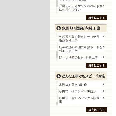
戸建ての内窓サッシのみの改修
は効果が少ない
冬の寒さ夏の暑さにサヨナラ
断熱改修工事
既存の壁の内側に断熱ボードを
付加しました
間仕切り壁の吸音･遮音工事
木製ゴミ置き場造作
秋田市 ベランダFRP防水
秋田市 雪止めアングル設置工
事