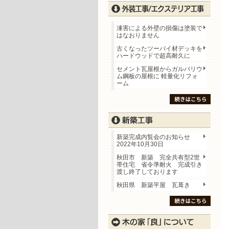
凍害による外壁の損傷は塗装で
はなおりません
古くなったツーバイ材デッキを
ハードウッドで超高耐久に
セメント瓦屋根からガルバリウ
ム鋼板の屋根に 軽量化リフォ
ーム
新築完成内覧会のお知らせ
2022年10月30日
秋田市 新築 完全共有型2世
帯住宅 省令準耐火 完成引き
渡し終了しております
秋田県 新築平屋 瓦葺き