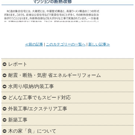
≪前の記事
|
このカテゴリーの一覧へ
|
新しい記事≫
レポート
耐震・断熱・気密 省エネルギーリフォーム
水周り/収納/内装工事
どんな工事でもスピード対応
外装工事/エクステリア工事
新築工事
木の家「良」について