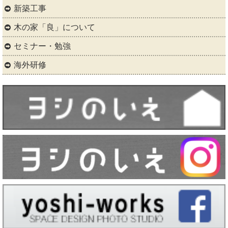
新築工事
木の家「良」について
セミナー・勉強
海外研修