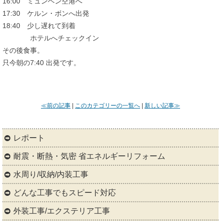
16:00 ミュンヘン空港へ
17:30 ケルン・ボンへ出発
18:40 少し遅れて到着
ホテルへチェックイン
その後食事。
只今朝の7:40 出発です。
≪前の記事
|
このカテゴリーの一覧へ
|
新しい記事≫
レポート
耐震・断熱・気密 省エネルギーリフォーム
水周り/収納/内装工事
どんな工事でもスピード対応
外装工事/エクステリア工事