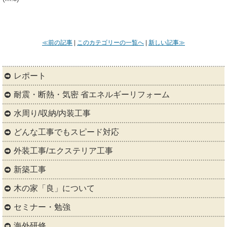
≪前の記事
|
このカテゴリーの一覧へ
|
新しい記事≫
レポート
耐震・断熱・気密 省エネルギーリフォーム
水周り/収納/内装工事
どんな工事でもスピード対応
外装工事/エクステリア工事
新築工事
木の家「良」について
セミナー・勉強
海外研修