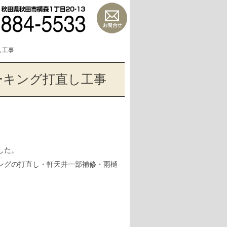
し工事
ーキング打直し工事
した。
ングの打直し・軒天井一部補修・雨樋