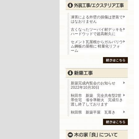
凍害による外壁の損傷は塗装で
はなおりません
古くなったツーバイ材デッキを
ハードウッドで超高耐久に
セメント瓦屋根からガルバリウ
ム鋼板の屋根に 軽量化リフォ
ーム
新築完成内覧会のお知らせ
2022年10月30日
秋田市 新築 完全共有型2世
帯住宅 省令準耐火 完成引き
渡し終了しております
秋田県 新築平屋 瓦葺き