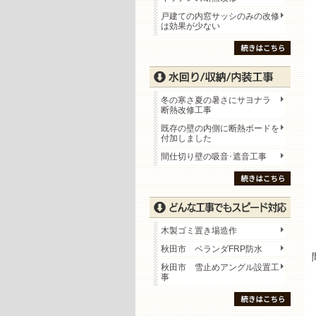
戸建ての内窓サッシのみの改修
は効果が少ない
冬の寒さ夏の暑さにサヨナラ
断熱改修工事
既存の壁の内側に断熱ボードを
付加しました
間仕切り壁の吸音･遮音工事
木製ゴミ置き場造作
秋田市 ベランダFRP防水
秋田市 雪止めアングル設置工
事