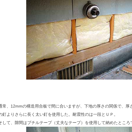
通常、12mmの構造用合板で間に合いますが、下地の厚さの関係で、厚
の釘よりさらに長く太い釘を使用した。耐震性のは一段とＵＰ。
そして、隙間はブチルテープ（丈夫なテープ）を使用して納めたところ