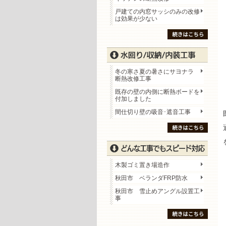
戸建ての内窓サッシのみの改修
は効果が少ない
冬の寒さ夏の暑さにサヨナラ
断熱改修工事
既存の壁の内側に断熱ボードを
付加しました
間仕切り壁の吸音･遮音工事
木製ゴミ置き場造作
秋田市 ベランダFRP防水
秋田市 雪止めアングル設置工
事