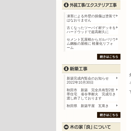
凍害による外壁の損傷は塗装で
はなおりません
古くなったツーバイ材デッキを
ハードウッドで超高耐久に
セメント瓦屋根からガルバリウ
ム鋼板の屋根に 軽量化リフォ
ーム
新築完成内覧会のお知らせ
2022年10月30日
秋田市 新築 完全共有型2世
帯住宅 省令準耐火 完成引き
渡し終了しております
秋田県 新築平屋 瓦葺き