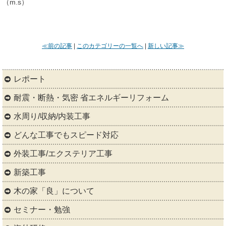
（m.s）
≪前の記事
|
このカテゴリーの一覧へ
|
新しい記事≫
レポート
耐震・断熱・気密 省エネルギーリフォーム
水周り/収納/内装工事
どんな工事でもスピード対応
外装工事/エクステリア工事
新築工事
木の家「良」について
セミナー・勉強