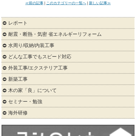
≪前の記事
|
このカテゴリーの一覧へ
|
新しい記事≫
レポート
耐震・断熱・気密 省エネルギーリフォーム
水周り/収納/内装工事
どんな工事でもスピード対応
外装工事/エクステリア工事
新築工事
木の家「良」について
セミナー・勉強
海外研修