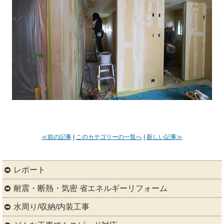
≪前の記事
|
このカテゴリーの一覧へ
|
新しい記事≫
レポート
耐震・断熱・気密 省エネルギーリフォーム
水周り/収納/内装工事