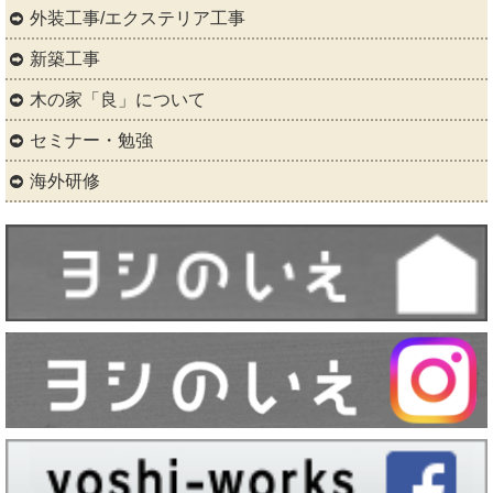
外装工事/エクステリア工事
新築工事
木の家「良」について
セミナー・勉強
海外研修