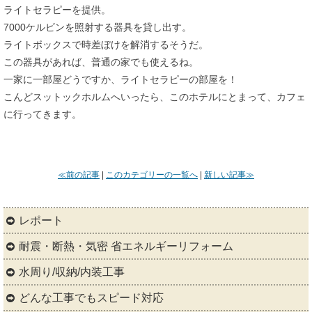
ライトセラピーを提供。
7000ケルビンを照射する器具を貸し出す。
ライトボックスで時差ぼけを解消するそうだ。
この器具があれば、普通の家でも使えるね。
一家に一部屋どうですか、ライトセラピーの部屋を！
こんどスットックホルムへいったら、このホテルにとまって、カフェ
に行ってきます。
≪前の記事
|
このカテゴリーの一覧へ
|
新しい記事≫
レポート
耐震・断熱・気密 省エネルギーリフォーム
水周り/収納/内装工事
どんな工事でもスピード対応