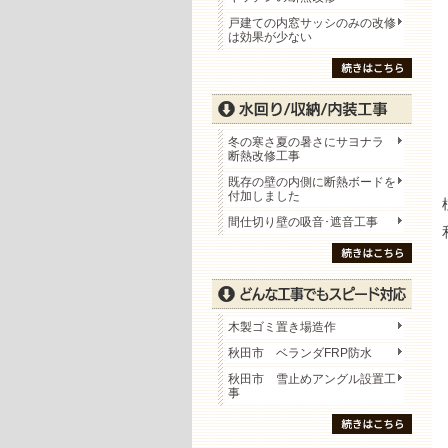
戸建ての内窓サッシのみの改修
は効果が少ない
冬の寒さ夏の暑さにサヨナラ
断熱改修工事
既存の壁の内側に断熱ボードを
付加しました
間仕切り壁の吸音･遮音工事
木製ゴミ置き場造作
秋田市 ベランダFRP防水
秋田市 雪止めアングル設置工
事