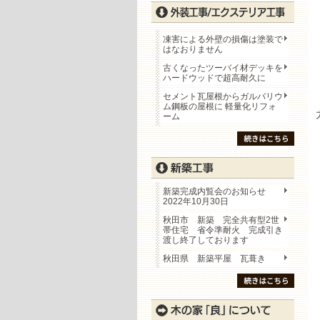
凍害による外壁の損傷は塗装で
はなおりません
古くなったツーバイ材デッキを
ハードウッドで超高耐久に
セメント瓦屋根からガルバリウ
ム鋼板の屋根に 軽量化リフォ
ーム
新築完成内覧会のお知らせ
2022年10月30日
秋田市 新築 完全共有型2世
帯住宅 省令準耐火 完成引き
渡し終了しております
秋田県 新築平屋 瓦葺き